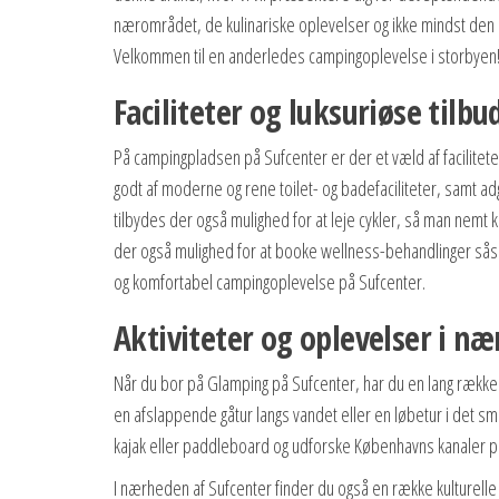
nærområdet, de kulinariske oplevelser og ikke mindst den 
Velkommen til en anderledes campingoplevelse i storbyen
Faciliteter og luksuriøse til
På campingpladsen på Sufcenter er der et væld af facilitet
godt af moderne og rene toilet- og badefaciliteter, samt a
tilbydes der også mulighed for at leje cykler, så man nem
der også mulighed for at booke wellness-behandlinger sås
og komfortabel campingoplevelse på Sufcenter.
Aktiviteter og oplevelser i n
Når du bor på Glamping på Sufcenter, har du en lang række
en afslappende gåtur langs vandet eller en løbetur i det s
kajak eller paddleboard og udforske Københavns kanaler p
I nærheden af Sufcenter finder du også en række kulturelle