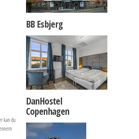
BB Esbjerg
DanHostel
Copenhagen
er kan du
 gennem