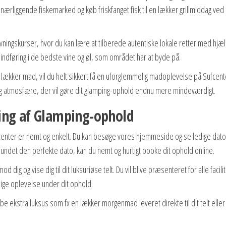
et nærliggende fiskemarked og køb friskfanget fisk til en lækker grillmiddag ved
ingskurser, hvor du kan lære at tilberede autentiske lokale retter med hjæl
 indføring i de bedste vine og øl, som området har at byde på.
lækker mad, vil du helt sikkert få en uforglemmelig madoplevelse på Sufcent
ig atmosfære, der vil gøre dit glamping-ophold endnu mere mindeværdigt.
ing af Glamping-ophold
fcenter er nemt og enkelt. Du kan besøge vores hjemmeside og se ledige dat
r fundet den perfekte dato, kan du nemt og hurtigt booke dit ophold online.
d dig og vise dig til dit luksuriøse telt. Du vil blive præsenteret for alle facili
ige oplevelse under dit ophold.
øbe ekstra luksus som fx en lækker morgenmad leveret direkte til dit telt eller