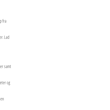
p fra
er. Lad
oer samt
teter og
 en