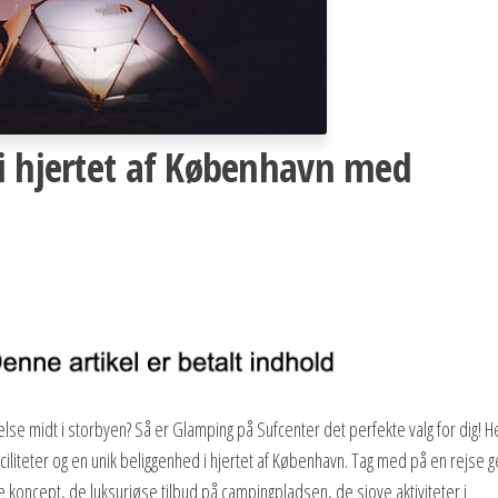
i hjertet af København med
 midt i storbyen? Så er Glamping på Sufcenter det perfekte valg for dig! H
iliteter og en unik beliggenhed i hjertet af København. Tag med på en rejse
 koncept, de luksuriøse tilbud på campingpladsen, de sjove aktiviteter i