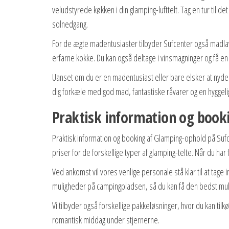
veludstyrede køkken i din glamping-lufttelt. Tag en tur til d
solnedgang.
For de ægte madentusiaster tilbyder Sufcenter også madlavn
erfarne kokke. Du kan også deltage i vinsmagninger og få en
Uanset om du er en madentusiast eller bare elsker at nyde 
dig forkæle med god mad, fantastiske råvarer og en hyggel
Praktisk information og book
Praktisk information og booking af Glamping-ophold på Su
priser for de forskellige typer af glamping-telte. Når du ha
Ved ankomst vil vores venlige personale stå klar til at tage imo
muligheder på campingpladsen, så du kan få den bedst mul
Vi tilbyder også forskellige pakkeløsninger, hvor du kan tilk
romantisk middag under stjernerne.