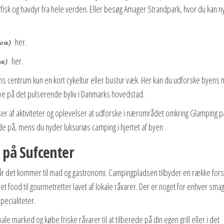
sk og havdyr fra hele verden. Eller besøg Amager Strandpark, hvor du kan n
her.
her.
ns centrum kun en kort cykeltur eller bustur væk. Her kan du udforske byens
ve på det pulserende byliv i Danmarks hovedstad.
sser af aktiviteter og oplevelser at udforske i nærområdet omkring Glamping p
de på, mens du nyder luksuriøs camping i hjertet af byen.
på Sufcenter
år det kommer til mad og gastronomi. Campingpladsen tilbyder en række fors
et food til gourmetretter lavet af lokale råvarer. Der er noget for enhver sma
pecialiteter.
e marked og købe friske råvarer til at tilberede på din egen grill eller i det