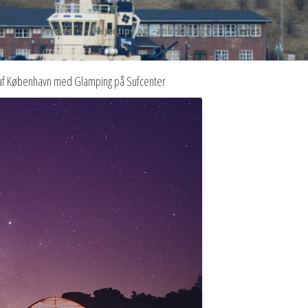
Forside
Rejsetips og -anbefalinger
Seneste nyt
t af København med Glamping på Sufcenter