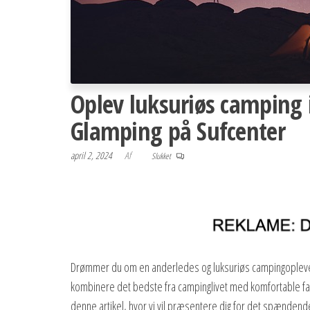
Oplev luksuriøs camping 
Glamping på Sufcenter
april 2, 2024
Af
Slukket
Drømmer du om en anderledes og luksuriøs campingoplevelse
kombinere det bedste fra campinglivet med komfortable fac
denne artikel, hvor vi vil præsentere dig for det spændende