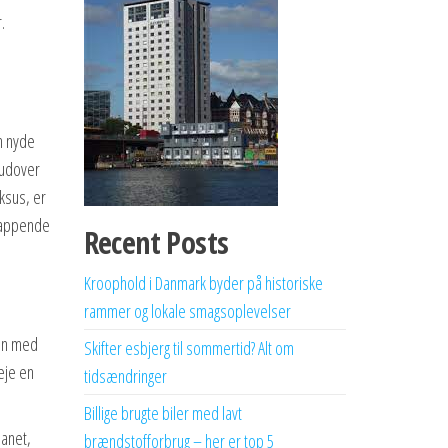
.
n nyde
rudover
ksus, er
slappende
Recent Posts
Kroophold i Danmark byder på historiske
rammer og lokale smagsoplevelser
gen med
Skifter esbjerg til sommertid? Alt om
eje en
tidsændringer
Billige brugte biler med lavt
lanet,
brændstofforbrug – her er top 5