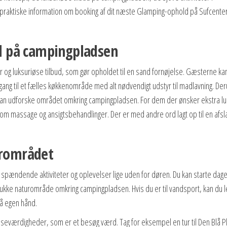
praktiske information om booking af dit næste Glamping-ophold på Sufcenter
!
bud på campingpladsen
er og luksuriøse tilbud, som gør opholdet til en sand fornøjelse. Gæsterne ka
dgang til et fælles køkkenområde med alt nødvendigt udstyr til madlavning. De
t kan udforske området omkring campingpladsen. For dem der ønsker ekstra lu
om massage og ansigtsbehandlinger. Der er med andre ord lagt op til en af
ærområdet
 spændende aktiviteter og oplevelser lige uden for døren. Du kan starte da
mukke naturområde omkring campingpladsen. Hvis du er til vandsport, kan du l
å egen hånd.
 seværdigheder, som er et besøg værd. Tag for eksempel en tur til Den Blå P