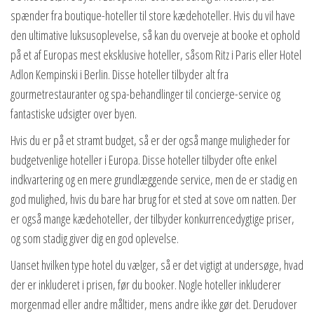
spænder fra boutique-hoteller til store kædehoteller. Hvis du vil have
den ultimative luksusoplevelse, så kan du overveje at booke et ophold
på et af Europas mest eksklusive hoteller, såsom Ritz i Paris eller Hotel
Adlon Kempinski i Berlin. Disse hoteller tilbyder alt fra
gourmetrestauranter og spa-behandlinger til concierge-service og
fantastiske udsigter over byen.
Hvis du er på et stramt budget, så er der også mange muligheder for
budgetvenlige hoteller i Europa. Disse hoteller tilbyder ofte enkel
indkvartering og en mere grundlæggende service, men de er stadig en
god mulighed, hvis du bare har brug for et sted at sove om natten. Der
er også mange kædehoteller, der tilbyder konkurrencedygtige priser,
og som stadig giver dig en god oplevelse.
Uanset hvilken type hotel du vælger, så er det vigtigt at undersøge, hvad
der er inkluderet i prisen, før du booker. Nogle hoteller inkluderer
morgenmad eller andre måltider, mens andre ikke gør det. Derudover