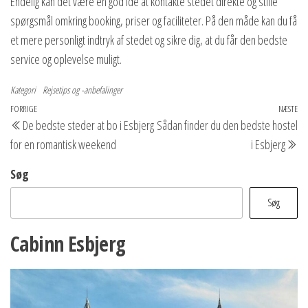
Endelig kan det være en god idé at kontakte stedet direkte og stille
spørgsmål omkring booking, priser og faciliteter. På den måde kan du få
et mere personligt indtryk af stedet og sikre dig, at du får den bedste
service og oplevelse muligt.
Kategori
Rejsetips og -anbefalinger
Indlægsnavigation
Forrige
FORRIGE
NÆSTE
Næ
De bedste steder at bo i Esbjerg
Sådan finder du den bedste hostel
indlæg
in
for en romantisk weekend
i Esbjerg
Søg
Søg
Cabinn Esbjerg