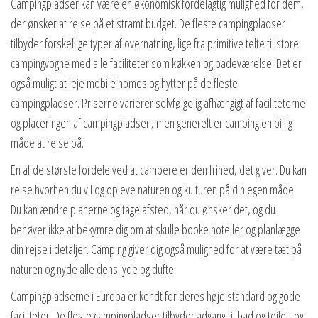
Campingpladser kan være en økonomisk fordelagtig mulighed for dem,
der ønsker at rejse på et stramt budget. De fleste campingpladser
tilbyder forskellige typer af overnatning, lige fra primitive telte til store
campingvogne med alle faciliteter som køkken og badeværelse. Det er
også muligt at leje mobile homes og hytter på de fleste
campingpladser. Priserne varierer selvfølgelig afhængigt af faciliteterne
og placeringen af campingpladsen, men generelt er camping en billig
måde at rejse på.
En af de største fordele ved at campere er den frihed, det giver. Du kan
rejse hvorhen du vil og opleve naturen og kulturen på din egen måde.
Du kan ændre planerne og tage afsted, når du ønsker det, og du
behøver ikke at bekymre dig om at skulle booke hoteller og planlægge
din rejse i detaljer. Camping giver dig også mulighed for at være tæt på
naturen og nyde alle dens lyde og dufte.
Campingpladserne i Europa er kendt for deres høje standard og gode
faciliteter. De fleste campingpladser tilbyder adgang til bad og toilet, og