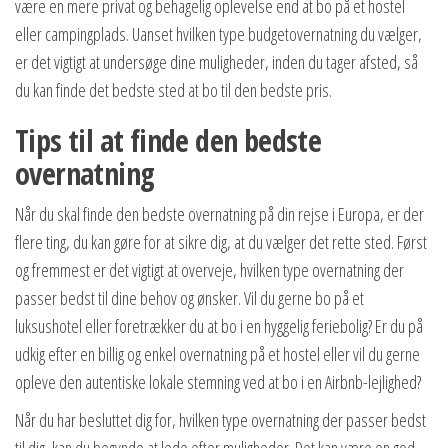
være en mere privat og behagelig oplevelse end at bo på et hostel
eller campingplads. Uanset hvilken type budgetovernatning du vælger,
er det vigtigt at undersøge dine muligheder, inden du tager afsted, så
du kan finde det bedste sted at bo til den bedste pris.
Tips til at finde den bedste
overnatning
Når du skal finde den bedste overnatning på din rejse i Europa, er der
flere ting, du kan gøre for at sikre dig, at du vælger det rette sted. Først
og fremmest er det vigtigt at overveje, hvilken type overnatning der
passer bedst til dine behov og ønsker. Vil du gerne bo på et
luksushotel eller foretrækker du at bo i en hyggelig feriebolig? Er du på
udkig efter en billig og enkel overnatning på et hostel eller vil du gerne
opleve den autentiske lokale stemning ved at bo i en Airbnb-lejlighed?
Når du har besluttet dig for, hvilken type overnatning der passer bedst
til dig, kan du begynde at lede efter muligheder. Det kan være en god