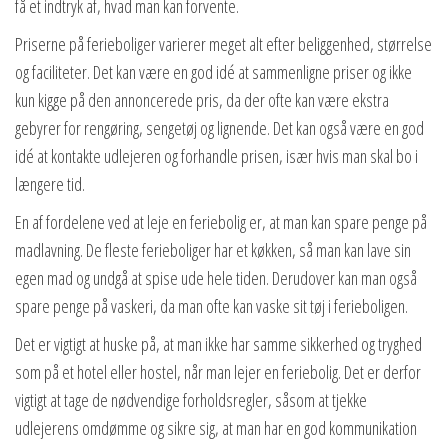
få et indtryk af, hvad man kan forvente.
Priserne på ferieboliger varierer meget alt efter beliggenhed, størrelse
og faciliteter. Det kan være en god idé at sammenligne priser og ikke
kun kigge på den annoncerede pris, da der ofte kan være ekstra
gebyrer for rengøring, sengetøj og lignende. Det kan også være en god
idé at kontakte udlejeren og forhandle prisen, især hvis man skal bo i
længere tid.
En af fordelene ved at leje en feriebolig er, at man kan spare penge på
madlavning. De fleste ferieboliger har et køkken, så man kan lave sin
egen mad og undgå at spise ude hele tiden. Derudover kan man også
spare penge på vaskeri, da man ofte kan vaske sit tøj i ferieboligen.
Det er vigtigt at huske på, at man ikke har samme sikkerhed og tryghed
som på et hotel eller hostel, når man lejer en feriebolig. Det er derfor
vigtigt at tage de nødvendige forholdsregler, såsom at tjekke
udlejerens omdømme og sikre sig, at man har en god kommunikation