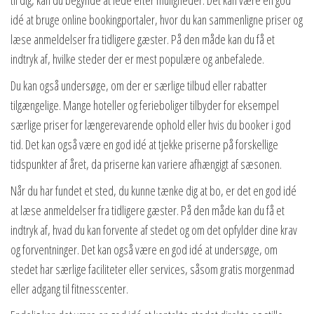
idé at bruge online bookingportaler, hvor du kan sammenligne priser og
læse anmeldelser fra tidligere gæster. På den måde kan du få et
indtryk af, hvilke steder der er mest populære og anbefalede.
Du kan også undersøge, om der er særlige tilbud eller rabatter
tilgængelige. Mange hoteller og ferieboliger tilbyder for eksempel
særlige priser for længerevarende ophold eller hvis du booker i god
tid. Det kan også være en god idé at tjekke priserne på forskellige
tidspunkter af året, da priserne kan variere afhængigt af sæsonen.
Når du har fundet et sted, du kunne tænke dig at bo, er det en god idé
at læse anmeldelser fra tidligere gæster. På den måde kan du få et
indtryk af, hvad du kan forvente af stedet og om det opfylder dine krav
og forventninger. Det kan også være en god idé at undersøge, om
stedet har særlige faciliteter eller services, såsom gratis morgenmad
eller adgang til fitnesscenter.