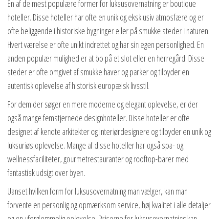
En af de mest populære former for luksusovernatning er boutique
hoteller. Disse hoteller har ofte en unik og eksklusiv atmosfære og er
ofte beliggende i historiske bygninger eller på smukke steder i naturen.
Hvert værelse er ofte unikt indrettet og har sin egen personlighed. En
anden populær mulighed er at bo på et slot eller en herregård. Disse
steder er ofte omgivet af smukke haver og parker og tilbyder en
autentisk oplevelse af historisk europæisk livsstil.
For dem der søger en mere moderne og elegant oplevelse, er der
også mange femstjernede designhoteller. Disse hoteller er ofte
designet af kendte arkitekter og interiørdesignere og tilbyder en unik og
luksuriøs oplevelse. Mange af disse hoteller har også spa- og
wellnessfaciliteter, gourmetrestauranter og rooftop-barer med
fantastisk udsigt over byen.
Uanset hvilken form for luksusovernatning man vælger, kan man
forvente en personlig og opmærksom service, høj kvalitet i alle detaljer
og en uforglemmelig oplevelse. Priserne for luksusovernatning kan