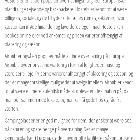
Hostels er en anden populær overnatningsmulighed i Europa, især
blandt unge rejsende og backpackere. Hostels er kendt for at være
billige og sociale, og de tilbyder ofte fælles rum og køkkener, hvor
gæster kan møde hinanden og lave deres egen mad. Hostels kan
bookes online eller ved ankomst, og prisen varierer afhængigt af
placering og sæson.
Airbnb er også en populær måde at finde overnatning på i Europa.
Airbnb tilbyder privat indkvartering i form af lejligheder, huse og
værelser til leje. Priserne varierer afhængigt af placering og sæson, og
der er mange forskellige muligheder at vælge imellem. Airbnb er kendt
for at være en mere autentisk måde at opleve en destination på, da
man bor sammen med lokale, og man kan få gode tips og råd fra
værten.
Campingpladser er en god mulighed for dem, der ønsker at være tæt
på naturen og spare penge på overnatning. Der er mange
campingpladser i Europa, og de tilbyder ofte faciliteter såsom brusere,