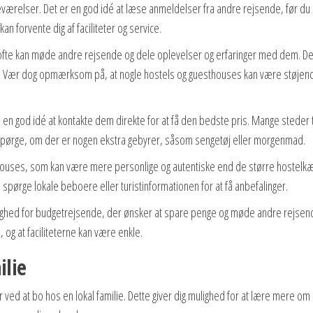
ærelser. Det er en god idé at læse anmeldelser fra andre rejsende, før du
n forvente dig af faciliteter og service.
u ofte kan møde andre rejsende og dele oplevelser og erfaringer med dem. De
på. Vær dog opmærksom på, at nogle hostels og guesthouses kan være støjen
 en god idé at kontakte dem direkte for at få den bedste pris. Mange steder 
at spørge, om der er nogen ekstra gebyrer, såsom sengetøj eller morgenmad.
ouses, som kan være mere personlige og autentiske end de større hostelk
spørge lokale beboere eller turistinformationen for at få anbefalinger.
ulighed for budgetrejsende, der ønsker at spare penge og møde andre rejsen
g at faciliteterne kan være enkle.
ilie
ved at bo hos en lokal familie. Dette giver dig mulighed for at lære mere om 