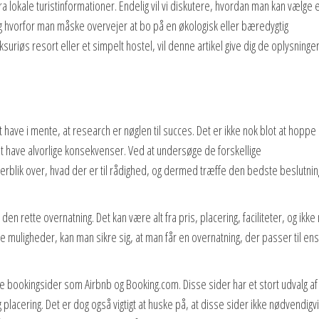
lokale turistinformationer. Endelig vil vi diskutere, hvordan man kan vælge 
og hvorfor man måske overvejer at bo på en økologisk eller bæredygtig
uriøs resort eller et simpelt hostel, vil denne artikel give dig de oplysninger
t have i mente, at research er nøglen til succes. Det er ikke nok blot at hoppe
t have alvorlige konsekvenser. Ved at undersøge de forskellige
rblik over, hvad der er til rådighed, og dermed træffe den bedste beslutning
en rette overnatning. Det kan være alt fra pris, placering, faciliteter, og ikke
 muligheder, kan man sikre sig, at man får en overnatning, der passer til ens
ne bookingsider som Airbnb og Booking.com. Disse sider har et stort udvalg af
placering. Det er dog også vigtigt at huske på, at disse sider ikke nødvendigvi