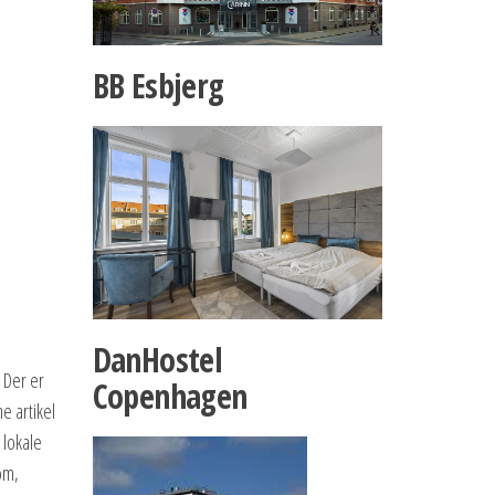
BB Esbjerg
DanHostel
 Der er
Copenhagen
e artikel
 lokale
om,