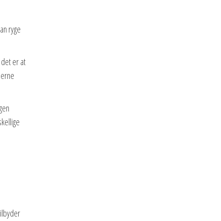
kan ryge
det er at
serne
egen
kellige
ilbyder