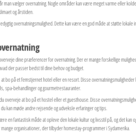
en, når man vælger overnatning. Nogle områder kan være meget varme eller kolde
klimaet og årstiden.
redygtig overnatningsmulighed. Dette kan være en god måde at støtte lokale ini
overnatning
at overveje dine præferencer for overnatning. Der er mange forskellige mulighe
hvad der passer bedst til dine behov og budget.
e at bo på et femstjernet hotel eller en resort. Disse overnatningsmuligheder
ols, spa-behandlinger og gourmetrestauranter.
du overveje at bo på et hostel eller et guesthouse. Disse overnatningsmulig
or du kan møde andre rejsende og udveksle erfaringer og tips.
ære en fantastisk måde at opleve den lokale kultur og livsstil på, og det kan
er mange organisationer, der tilbyder homestay-programmer i Sydamerika.