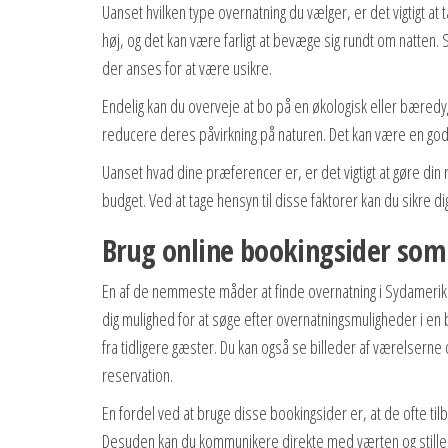
Uanset hvilken type overnatning du vælger, er det vigtigt at
høj, og det kan være farligt at bevæge sig rundt om natten
der anses for at være usikre.
Endelig kan du overveje at bo på en økologisk eller bæredy
reducere deres påvirkning på naturen. Det kan være en god m
Uanset hvad dine præferencer er, er det vigtigt at gøre di
budget. Ved at tage hensyn til disse faktorer kan du sikre di
Brug online bookingsider so
En af de nemmeste måder at finde overnatning i Sydamerik
dig mulighed for at søge efter overnatningsmuligheder i en 
fra tidligere gæster. Du kan også se billeder af værelser
reservation.
En fordel ved at bruge disse bookingsider er, at de ofte til
Desuden kan du kommunikere direkte med værten og stille s