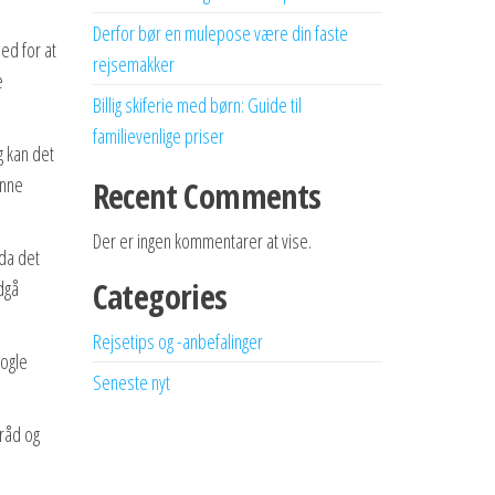
Derfor bør en mulepose være din faste
ed for at
rejsemakker
e
Billig skiferie med børn: Guide til
familievenlige priser
g kan det
enne
Recent Comments
Der er ingen kommentarer at vise.
 da det
Categories
dgå
Rejsetips og -anbefalinger
nogle
Seneste nyt
 råd og