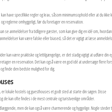
 kan have specifikke regler og krav, såsom minimumsophold eller at du ikke 
og reglerne omhyggeligt, før du foretager en reservation.
kan se anmeldelser fra tidligere gæster, som kan give dig en idé om, hvordan 
 anmeldelser kan være falske eller biased, så det er vigtigt at læse anmeldel
ider kan være praktiske og lettilgængelige, er det stadig vigtigt at udføre din 
retager en reservation. Det kan også være en god idé at undersøge flere fors
r og finde den bedste mulighed for dig.
ouses
 er lokale hostels og guesthouses et godt sted at starte din søgen. Disse
 de kan ofte findes i de mest centrale og turistvenlige områder.
ndlæggende, men de kan også være charmerende og hyggelige. Nogle steder t