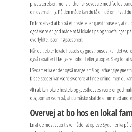
privatværelser, mens andre har sovesale med fælles badev
din overnatning. På den måde kan du få en idé om, hvad du ka
En fordel ved at bo på et hostel eller guesthouse er, at d
også være en god måde at få lokale tips og anbefalinger 
overfyldte, især i højsæsonen.
Når du tjekker lokale hostels og guesthouses, kan det være
også rabatter til længere ophold eller grupper. Sørg for 
I Sydamerika er der også mange små og uafhængige guesth
Disse steder kan være sværere at finde online, men du kan 
Alt i alt kan lokale hostels og guesthouses være en god m
dog opmærksom på, at du måske skal dele rum med andre, o
Overvej at bo hos en lokal fam
En af de mest autentiske måder at opleve Sydamerika på er 