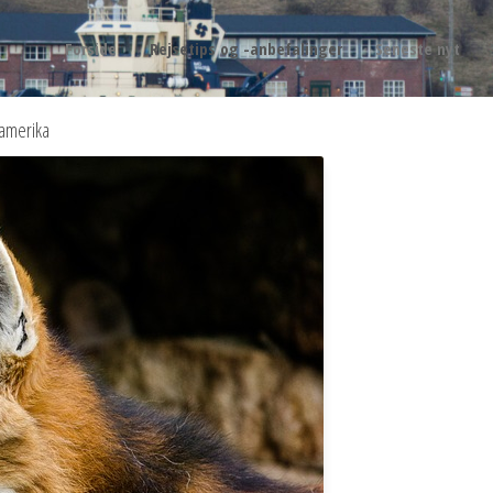
Forside
Rejsetips og -anbefalinger
Seneste nyt
damerika