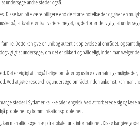
é at undersøge andre steder også.
es. Disse kan ofte være billigere end de større hotelkæder og giver en muligh
uske på, at kvaliteten kan variere meget, og derfor er det vigtigt at undersøg
 familie. Dette kan give en unik og autentisk oplevelse af området, og samtidi
dog vigtigt at undersøge, om det er sikkert og pålideligt, inden man vælger d
hed. Det er vigtigt at undgå farlige områder og usikre overnatningsmuligheder,
bred. Ved at gøre research og undersøge området inden ankomst, kan man un
 mange steder i Sydamerika ikke taler engelsk. Ved at forberede sig og lære 
ndgå problemer og kommunikationsproblemer.
g, kan man altid søge hjælp fra lokale turistinformationer. Disse kan give gode