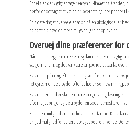
Endelig er det vigtigt at tage hensyn til klimaet og årstid
derfor er det vigtigt at vælge en overnatning, der passer til 
En sidste ting at overveje er at bo på en økologisk eller bæ
og samtidig have en mere miljøvenlig rejseoplevelse.
Overvej dine præferencer for 
Når du planlægger din rejse til Sydamerika, er det vigtigt 
vælge imellem, og det kan være en god ide at tænke over, 
Hvis du er på udkig efter luksus og komfort, kan du overvej
ret dyre, men de tilbyder ofte faciliteter som swimmingpo
Hvis du derimod ønsker en mere budgetvenlig løsning, kan 
ofte meget billige, og de tilbyder en social atmosfære, hv
En anden mulighed er at bo hos en lokal familie. Dette kan v
en god mulighed for at lære sproget bedre at kende. Der 