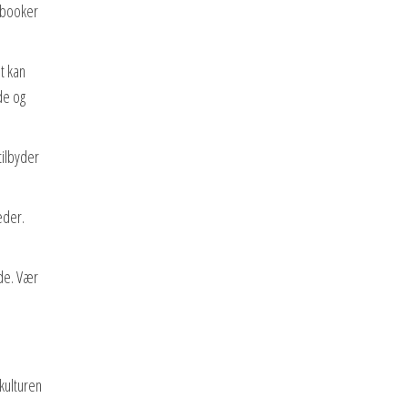
 booker
t kan
de og
tilbyder
æder.
de. Vær
kulturen