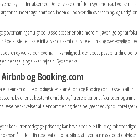
 tage hensyn til din sikkerhed. Der er visse områder i Sydamerika, hvor krimina
. Sørg for at undersøge området, inden du booker din overnatning, og undgå 
gtig overnatningsmulighed. Disse steder er ofte mere miljøvenlige og har foku
åde at støtte lokale initiativer og samtidig nyde en unik og bæredygtig ople
n research og vælge den overnatningsmulighed, der bedst passer til dine beho
g en behagelig og sikker rejse til Sydamerika.
m Airbnb og Booking.com
a er gennem online bookingsider som Airbnb og Booking.com. Disse platform
bestemt by eller et bestemt område og filtrere efter pris, faciliteter og anme
ne og læse beskrivelser af ejendommen og dens beliggenhed, før du foretager
byder konkurrencedygtige priser og kan have specielle tilbud og rabatter tilgæ
pørgsmål inden din reservation for at sikre, at overnatningsstedet opfylder