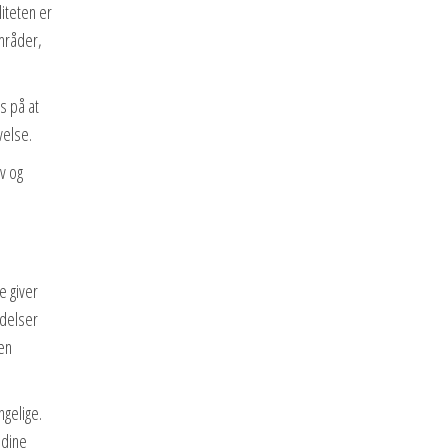
liteten er
områder,
s på at
velse.
v og
e giver
ldelser
 en
ngelige.
 dine