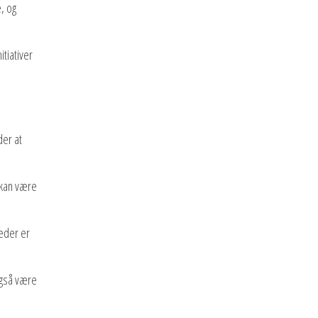
, og
tiativer
der at
 kan være
heder er
 også være